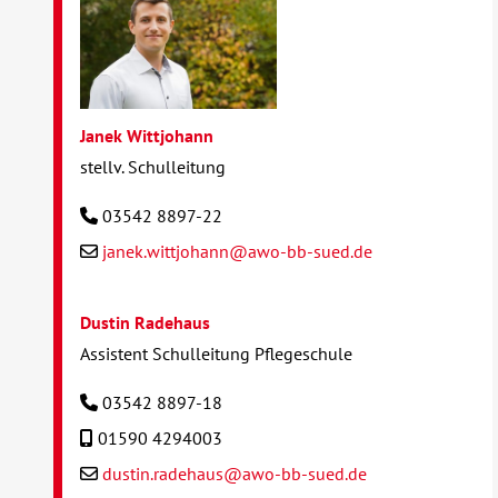
Janek Wittjohann
stellv. Schulleitung
03542 8897-22
janek.wittjohann@awo-bb-sued.de
Dustin Radehaus
Assistent Schulleitung Pflegeschule
03542 8897-18
01590 4294003
dustin.radehaus@awo-bb-sued.de