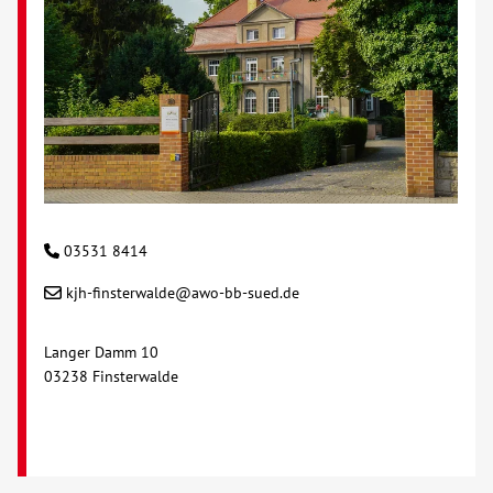
Kontakt
AWO BB Süd
03531 8414
kjh-finsterwalde@awo-bb-sued.de
Langer Damm 10
03238 Finsterwalde