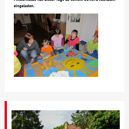
eingeladen.
Über uns
Veranstaltungen
Spenden
Mitmachen
Karriere
Ausbildung
Glossar
Suche