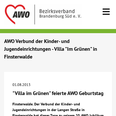
Kids & Teens
AWO Verbund der Kinder- und
Jugendeinrichtungen - Villa "Im Grünen" in
Senioren
Finsterwalde
Menschen mit Behinderung
Beratung & Hilfe
01.08.2013
"Villa im Grünen" feierte AWO Geburtstag
Begegnung
Finsterwalde. Der Verbund der Kinder- und
Jugendeinrichtungen in der Langen Straße in
Bildung
Finsterwalde hat dieser Tage zu seinem 20. AWO Jubiläum