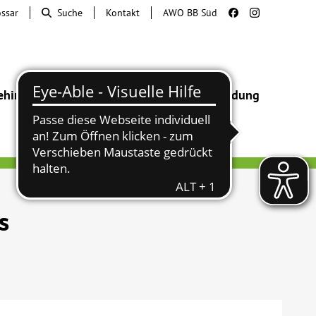
ossar
Suche
Kontakt
AWO BB Süd
ehinderung
Beratung & Hilfe
Begegnung
Bildung
s