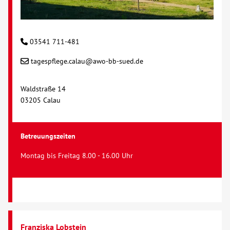
03541 711-481
tagespflege.calau@awo-bb-sued.de
Waldstraße 14
03205 Calau
Betreuungszeiten
Montag bis Freitag 8.00 - 16.00 Uhr
Franziska Lobstein