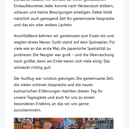
Einkaufsbummel. Jeder konnte nach Herzenslust stöbern,
Über uns
schauen und kleine Besorgungen erledigen. Dabei blieb
natürlich auch genügend Zeit für gemeinsame Gespräche
und das ein oder andere Lächeln.
Veranstaltungen
Anschließend kehrten wir gemeinsam zum Essen ein und
wagten etwas Neues: Sushi stand auf dem Speiseplan. Für
Spenden
viele war es das erste Mal, die japanische Spezialität zu
probieren. Die Neugier war groß – und die Überraschung
Mitmachen
noch größer, denn am Ende waren sich viele einig: Das
schmeckt richtig gut!
Karriere
Der Ausflug war rundum gelungen. Die gemeinsame Zeit,
die vielen schönen Gespräche und die neuen
kulinarischen Erfahrungen machten diesen Tag für
Ausbildung
unsere Tagesgäste und auch für uns zu einem
besonderen Erlebnis, an das wir uns gerne
Glossar
zurückerinnern.
Suche