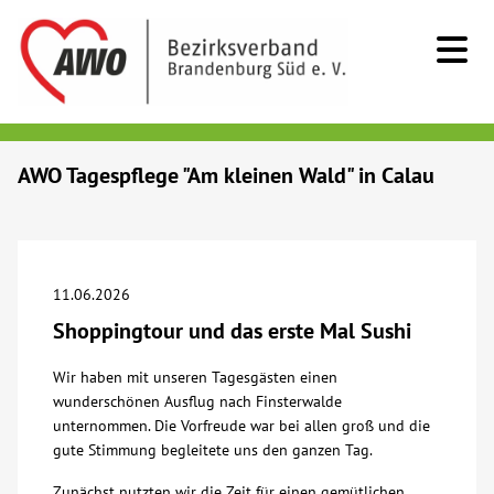
Kids & Teens
AWO Tagespflege "Am kleinen Wald" in Calau
Senioren
Menschen mit Behinderung
11.06.2026
Shoppingtour und das erste Mal Sushi
Beratung & Hilfe
Wir haben mit unseren Tagesgästen einen
wunderschönen Ausflug nach Finsterwalde
Begegnung
unternommen. Die Vorfreude war bei allen groß und die
gute Stimmung begleitete uns den ganzen Tag.
Bildung
Zunächst nutzten wir die Zeit für einen gemütlichen