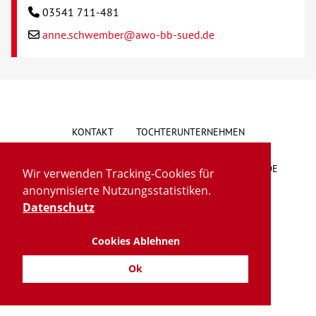
03541 711-481
anne.schwember@awo-bb-sued.de
KONTAKT
TOCHTERUNTERNEHMEN
HINWEISGEBERSYSTEM
VORSCHLAG/BESCHWERDE
Wir verwenden Tracking-Cookies für
anonymisierte Nutzungsstatistiken.
LIEFERKETTENGESETZ
BARRIEREFREIHEIT
Datenschutz
Cookies Ablehnen
IMPRESSUM
DATENSCHUTZ
TRANSPARENZ
Ok