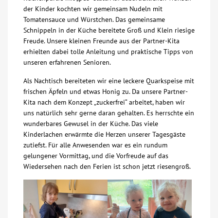
der Kinder kochten wir gemeinsam Nudeln mit
Über uns
Tomatensauce und Würstchen. Das gemeinsame
Schnippeln in der Küche bereitete Groß und Klein riesige
Freude. Unsere kleinen Freunde aus der Partner-Kita
Veranstaltungen
erhielten dabei tolle Anleitung und praktische Tipps von
unseren erfahrenen Senioren.
Spenden
Als Nachtisch bereiteten wir eine leckere Quarkspeise mit
frischen Äpfeln und etwas Honig zu. Da unsere Partner-
Mitmachen
Kita nach dem Konzept „zuckerfrei“ arbeitet, haben wir
uns natürlich sehr gerne daran gehalten. Es herrschte ein
wunderbares Gewusel in der Küche. Das viele
Karriere
Kinderlachen erwärmte die Herzen unserer Tagesgäste
zutiefst. Für alle Anwesenden war es ein rundum
Ausbildung
gelungener Vormittag, und die Vorfreude auf das
Wiedersehen nach den Ferien ist schon jetzt riesengroß.
Glossar
Suche