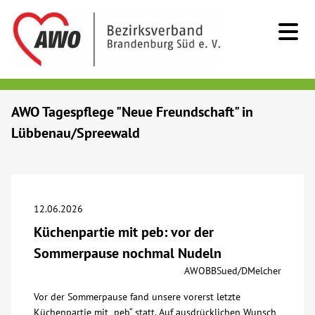
Kids & Teens
AWO Tagespflege "Neue Freundschaft" in
Lübbenau/Spreewald
Senioren
Menschen mit Behinderung
12.06.2026
Beratung & Hilfe
Küchenpartie mit peb: vor der
Sommerpause nochmal Nudeln
Begegnung
AWOBBSued/DMelcher
Vor der Sommerpause fand unsere vorerst letzte
Bildung
Küchenpartie mit „peb“ statt. Auf ausdrücklichen Wunsch