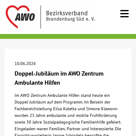
Kids & Teens
Senioren
10.06.2026
Doppel-Jubiläum im AWO Zentrum
Menschen mit Behinderung
Ambulante Hilfen
Beratung & Hilfe
Im AWO Zentrum Ambulante Hilfen stand heute ein
Doppel-Jubiläum auf dem Programm. Im Beisein der
Fachbereichsleitung Elisa Kaletta und Simone Klawonn
Begegnung
wurden 25 Jahre ambulante und mobile Frühförderung
sowie 30 Jahre Sozialpädagogische Familienhilfe gefeiert.
Eingeladen waren Familien, Partner und Interessierte. Die
Bildung
Einrichtungsleiterin Janine Schindela begrüßte die