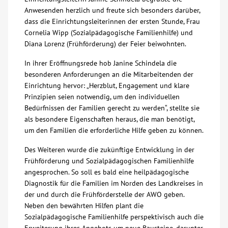
Anwesenden herzlich und freute sich besonders darüber,
Über uns
dass die Einrichtungsleiterinnen der ersten Stunde, Frau
Cornelia Wipp (Sozialpädagogische Familienhilfe) und
Diana Lorenz (Frühförderung) der Feier beiwohnten.
Veranstaltungen
In ihrer Eröffnungsrede hob Janine Schindela die
besonderen Anforderungen an die Mitarbeitenden der
Spenden
Einrichtung hervor: „Herzblut, Engagement und klare
Prinzipien seien notwendig, um den individuellen
Mitmachen
Bedürfnissen der Familien gerecht zu werden“, stellte sie
als besondere Eigenschaften heraus, die man benötigt,
um den Familien die erforderliche Hilfe geben zu können.
Karriere
Des Weiteren wurde die zukünftige Entwicklung in der
Frühförderung und Sozialpädagogischen Familienhilfe
Ausbildung
angesprochen. So soll es bald eine heilpädagogische
Diagnostik für die Familien im Norden des Landkreises in
Glossar
der und durch die Frühförderstelle der AWO geben.
Neben den bewährten Hilfen plant die
Sozialpädagogische Familienhilfe perspektivisch auch die
Suche