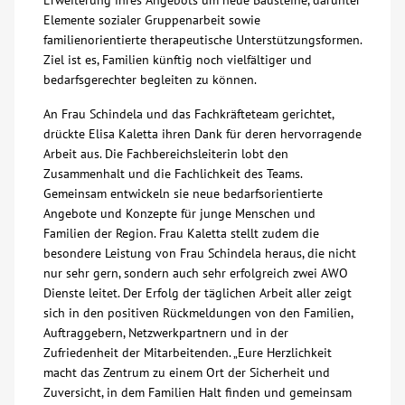
Erweiterung ihres Angebots um neue Bausteine, darunter
Elemente sozialer Gruppenarbeit sowie
Kontakt
familienorientierte therapeutische Unterstützungsformen.
Ziel ist es, Familien künftig noch vielfältiger und
bedarfsgerechter begleiten zu können.
AWO BB Süd
An Frau Schindela und das Fachkräfteteam gerichtet,
drückte Elisa Kaletta ihren Dank für deren hervorragende
Arbeit aus. Die Fachbereichsleiterin lobt den
Zusammenhalt und die Fachlichkeit des Teams.
Gemeinsam entwickeln sie neue bedarfsorientierte
Angebote und Konzepte für junge Menschen und
Familien der Region. Frau Kaletta stellt zudem die
besondere Leistung von Frau Schindela heraus, die nicht
nur sehr gern, sondern auch sehr erfolgreich zwei AWO
Dienste leitet. Der Erfolg der täglichen Arbeit aller zeigt
sich in den positiven Rückmeldungen von den Familien,
Auftraggebern, Netzwerkpartnern und in der
Zufriedenheit der Mitarbeitenden. „Eure Herzlichkeit
macht das Zentrum zu einem Ort der Sicherheit und
Zuversicht, in dem Familien Halt finden und gemeinsam