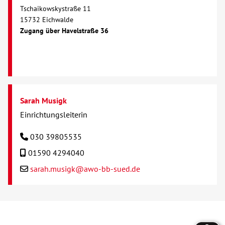
Tschaikowskystraße 11
15732 Eichwalde
Kontakt
Zugang über Havelstraße 36
AWO BB Süd
Sarah Musigk
Einrichtungsleiterin
030 39805535
01590 4294040
sarah.musigk@awo-bb-sued.de