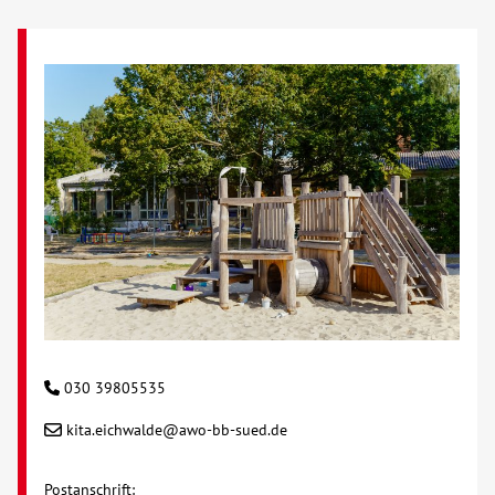
Über uns
Veranstaltungen
Spenden
Mitmachen
Karriere
Ausbildung
030 39805535
Glossar
kita.eichwalde@awo-bb-sued.de
Suche
Postanschrift: