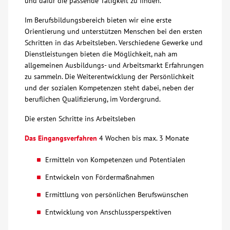
und dafür die passende Tätigkeit zu finden.
Über uns
Im Berufsbildungsbereich bieten wir eine erste
Orientierung und unterstützen Menschen bei den ersten
Schritten in das Arbeitsleben. Verschiedene Gewerke und
Veranstaltungen
Dienstleistungen bieten die Möglichkeit, nah am
allgemeinen Ausbildungs- und Arbeitsmarkt Erfahrungen
Spenden
zu sammeln. Die Weiterentwicklung der Persönlichkeit
und der sozialen Kompetenzen steht dabei, neben der
beruflichen Qualifizierung, im Vordergrund.
Mitmachen
Die ersten Schritte ins Arbeitsleben
Karriere
Das Eingangsverfahren
4 Wochen bis max. 3 Monate
Ermitteln von Kompetenzen und Potentialen
Ausbildung
Entwickeln von Fördermaßnahmen
Glossar
Ermittlung von persönlichen Berufswünschen
Entwicklung von Anschlussperspektiven
Suche