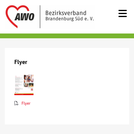
Kids & Teens
Senioren
Flyer
Menschen mit Behinderung
Beratung & Hilfe
Flyer
Begegnung
Bildung