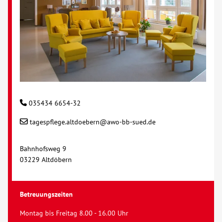
035434 6654-32
tagespflege.altdoebern@awo-bb-sued.de
Bahnhofsweg 9
03229 Altdöbern
Betreuungszeiten
Montag bis Freitag 8.00 - 16.00 Uhr