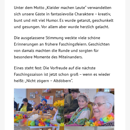
Unter dem Motto „Kleider machen Leute“ verwandelten
Über uns
sich unsere Gäste in fantasievolle Charaktere – kreativ,
bunt und mit viel Humor. Es wurde getanzt, geschunkelt
Veranstaltungen
und gesungen. Vor allem aber wurde herzlich gelacht.
Die ausgelassene Stimmung weckte viele schöne
Spenden
Erinnerungen an frühere Faschingsfeiern. Geschichten
von damals machten die Runde und sorgten für
besondere Momente des Miteinanders.
Mitmachen
Eines steht fest: Die Vorfreude auf die nächste
Faschingssaison ist jetzt schon groß – wenn es wieder
Karriere
heißt: „Nicht zögern – Altdöbern“.
Ausbildung
Glossar
Suche