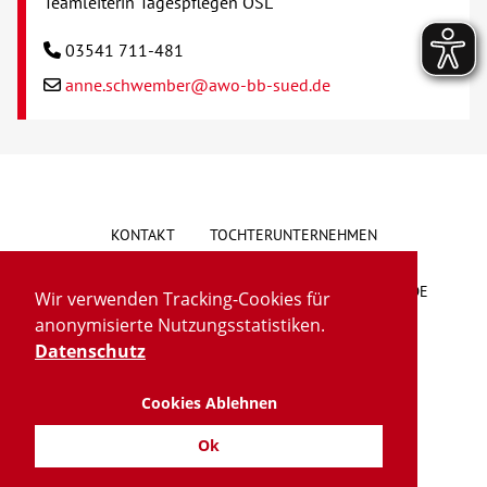
Teamleiterin Tagespflegen OSL
03541 711-481
anne.schwember@awo-bb-sued.de
KONTAKT
TOCHTERUNTERNEHMEN
HINWEISGEBERSYSTEM
VORSCHLAG/BESCHWERDE
Wir verwenden Tracking-Cookies für
anonymisierte Nutzungsstatistiken.
LIEFERKETTENGESETZ
BARRIEREFREIHEIT
Datenschutz
Cookies Ablehnen
IMPRESSUM
DATENSCHUTZ
TRANSPARENZ
Ok