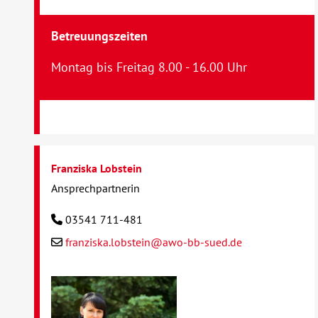
Betreuungszeiten
Montag bis Freitag 8.00 - 16.00 Uhr
Franziska Lobstein
Ansprechpartnerin
03541 711-481
franziska.lobstein@awo-bb-sued.de