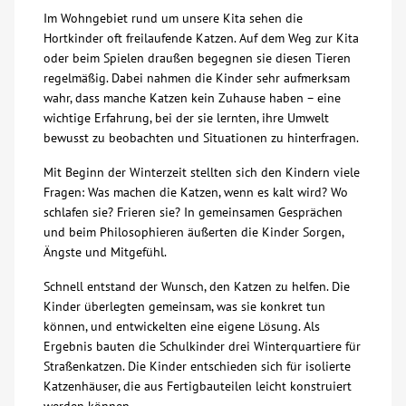
Im Wohngebiet rund um unsere Kita sehen die
Über uns
Hortkinder oft freilaufende Katzen. Auf dem Weg zur Kita
oder beim Spielen draußen begegnen sie diesen Tieren
regelmäßig. Dabei nahmen die Kinder sehr aufmerksam
Veranstaltungen
wahr, dass manche Katzen kein Zuhause haben – eine
wichtige Erfahrung, bei der sie lernten, ihre Umwelt
Spenden
bewusst zu beobachten und Situationen zu hinterfragen.
Mit Beginn der Winterzeit stellten sich den Kindern viele
Mitmachen
Fragen: Was machen die Katzen, wenn es kalt wird? Wo
schlafen sie? Frieren sie? In gemeinsamen Gesprächen
und beim Philosophieren äußerten die Kinder Sorgen,
Karriere
Ängste und Mitgefühl.
Schnell entstand der Wunsch, den Katzen zu helfen. Die
Ausbildung
Kinder überlegten gemeinsam, was sie konkret tun
können, und entwickelten eine eigene Lösung. Als
Glossar
Ergebnis bauten die Schulkinder drei Winterquartiere für
Straßenkatzen. Die Kinder entschieden sich für isolierte
Katzenhäuser, die aus Fertigbauteilen leicht konstruiert
Suche