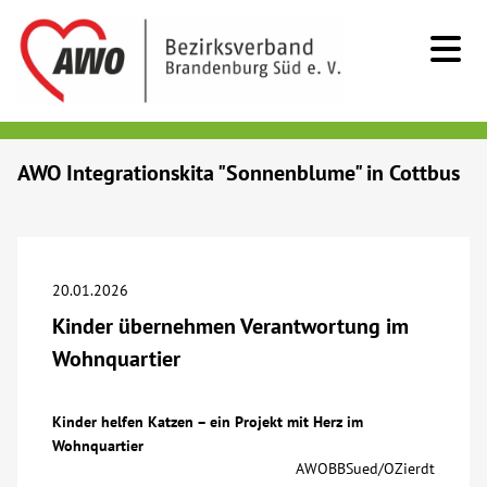
Kids & Teens
AWO Integrationskita "Sonnenblume" in Cottbus
Senioren
Menschen mit Behinderung
20.01.2026
Kinder übernehmen Verantwortung im
Beratung & Hilfe
Wohnquartier
Begegnung
Kinder helfen Katzen – ein Projekt mit Herz im
Wohnquartier
Bildung
AWOBBSued/OZierdt