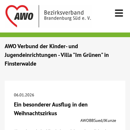
Kids & Teens
AWO Verbund der Kinder- und
Jugendeinrichtungen - Villa "Im Grünen" in
Senioren
Finsterwalde
Menschen mit Behinderung
Beratung & Hilfe
06.01.2026
Ein besonderer Ausflug in den
Begegnung
Weihnachtszirkus
AWOBBSued/JKunze
Bildung