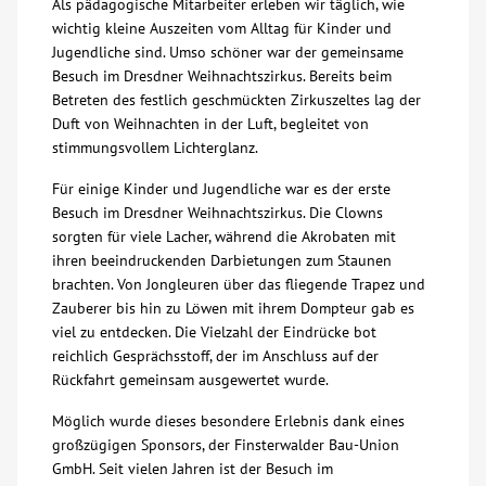
Als pädagogische Mitarbeiter erleben wir täglich, wie
wichtig kleine Auszeiten vom Alltag für Kinder und
Über uns
Jugendliche sind. Umso schöner war der gemeinsame
Besuch im Dresdner Weihnachtszirkus. Bereits beim
Veranstaltungen
Betreten des festlich geschmückten Zirkuszeltes lag der
Duft von Weihnachten in der Luft, begleitet von
stimmungsvollem Lichterglanz.
Spenden
Für einige Kinder und Jugendliche war es der erste
Besuch im Dresdner Weihnachtszirkus. Die Clowns
Mitmachen
sorgten für viele Lacher, während die Akrobaten mit
ihren beeindruckenden Darbietungen zum Staunen
Karriere
brachten. Von Jongleuren über das fliegende Trapez und
Zauberer bis hin zu Löwen mit ihrem Dompteur gab es
viel zu entdecken. Die Vielzahl der Eindrücke bot
Ausbildung
reichlich Gesprächsstoff, der im Anschluss auf der
Rückfahrt gemeinsam ausgewertet wurde.
Glossar
Möglich wurde dieses besondere Erlebnis dank eines
großzügigen Sponsors, der Finsterwalder Bau-Union
GmbH. Seit vielen Jahren ist der Besuch im
Suche