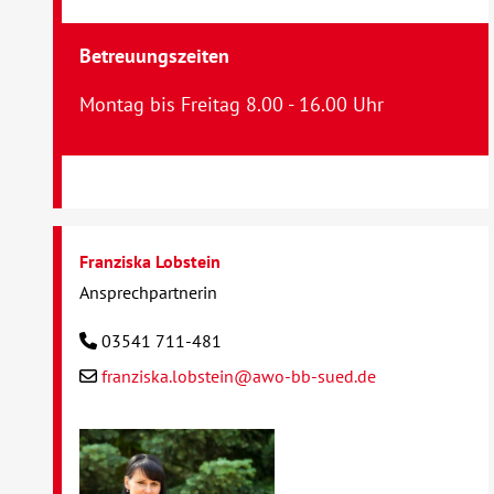
Betreuungszeiten
Montag bis Freitag 8.00 - 16.00 Uhr
Franziska Lobstein
Ansprechpartnerin
03541 711-481
franziska.lobstein@awo-bb-sued.de