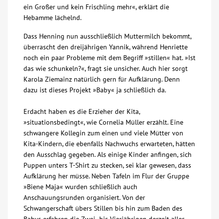
ein Großer und kein Frischling mehr«, erklärt die
Hebamme lächelnd.
Kontakt
Dass Henning nun ausschließlich Muttermilch bekommt,
überrascht den dreijährigen Yannik, während Henriette
AWO BB Süd
noch ein paar Probleme mit dem Begriff »stillen« hat. »Ist
das wie schunkeln?«, fragt sie unsicher. Auch hier sorgt
Karola Ziemainz natürlich gern für Aufklärung. Denn
dazu ist dieses Projekt »Baby« ja schließlich da.
Erdacht haben es die Erzieher der Kita,
»situationsbedingt«, wie Cornelia Müller erzählt. Eine
schwangere Kollegin zum einen und viele Mütter von
Kita-Kindern, die ebenfalls Nachwuchs erwarteten, hätten
den Ausschlag gegeben. Als einige Kinder anfingen, sich
Puppen unters T-Shirt zu stecken, sei klar gewesen, dass
Aufklärung her müsse. Neben Tafeln im Flur der Gruppe
»Biene Maja« wurden schließlich auch
Anschauungsrunden organisiert. Von der
Schwangerschaft übers Stillen bis hin zum Baden des