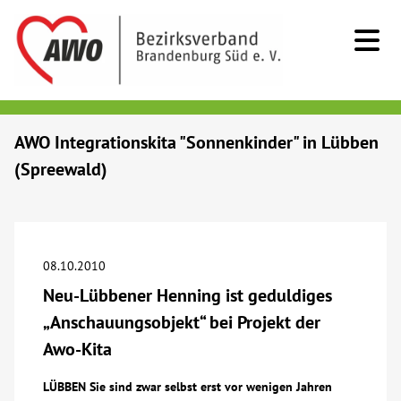
Kids & Teens
AWO Integrationskita "Sonnenkinder" in Lübben
(Spreewald)
Senioren
Menschen mit Behinderung
08.10.2010
Beratung & Hilfe
Neu-Lübbener Henning ist geduldiges
„Anschauungsobjekt“ bei Projekt der
Begegnung
Awo-Kita
Bildung
LÜBBEN Sie sind zwar selbst erst vor wenigen Jahren