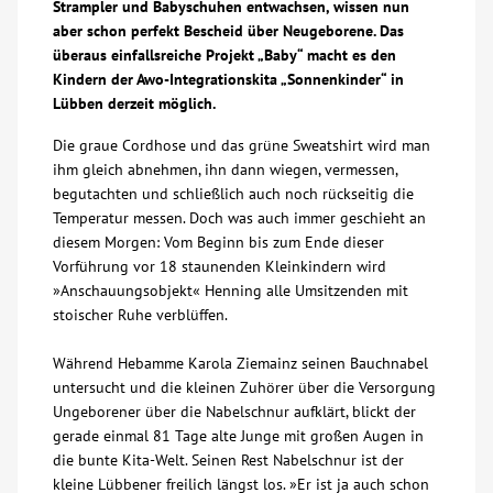
Strampler und Babyschuhen entwachsen, wissen nun
aber schon perfekt Bescheid über Neugeborene. Das
Über uns
überaus einfallsreiche Projekt „Baby“ macht es den
Kindern der Awo-Integrationskita „Sonnenkinder“ in
Veranstaltungen
Lübben derzeit möglich.
Die graue Cordhose und das grüne Sweatshirt wird man
Spenden
ihm gleich abnehmen, ihn dann wiegen, vermessen,
begutachten und schließlich auch noch rückseitig die
Temperatur messen. Doch was auch immer geschieht an
Mitmachen
diesem Morgen: Vom Beginn bis zum Ende dieser
Vorführung vor 18 staunenden Kleinkindern wird
Karriere
»Anschauungsobjekt« Henning alle Umsitzenden mit
stoischer Ruhe verblüffen.
Ausbildung
Während Hebamme Karola Ziemainz seinen Bauchnabel
untersucht und die kleinen Zuhörer über die Versorgung
Ungeborener über die Nabelschnur aufklärt, blickt der
Glossar
gerade einmal 81 Tage alte Junge mit großen Augen in
die bunte Kita-Welt. Seinen Rest Nabelschnur ist der
Suche
kleine Lübbener freilich längst los. »Er ist ja auch schon