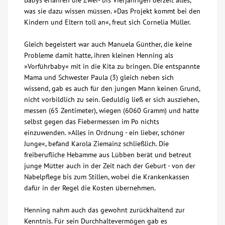
Babys erfahren die Zwei- bis Vierjährigen derzeit alles,
was sie dazu wissen müssen. »Das Projekt kommt bei den
Kindern und Eltern toll an«, freut sich Cornelia Müller.
Gleich begeistert war auch Manuela Günther, die keine
Probleme damit hatte, ihren kleinen Henning als
»Vorführbaby« mit in die Kita zu bringen. Die entspannte
Mama und Schwester Paula (3) gleich neben sich
wissend, gab es auch für den jungen Mann keinen Grund,
nicht vorbildlich zu sein. Geduldig ließ er sich ausziehen,
messen (65 Zentimeter), wiegen (6060 Gramm) und hatte
selbst gegen das Fiebermessen im Po nichts
einzuwenden. »Alles in Ordnung - ein lieber, schöner
Junge«, befand Karola Ziemainz schließlich. Die
freiberufliche Hebamme aus Lübben berät und betreut
junge Mütter auch in der Zeit nach der Geburt - von der
Nabelpflege bis zum Stillen, wobei die Krankenkassen
dafür in der Regel die Kosten übernehmen.
Henning nahm auch das gewohnt zurückhaltend zur
Kenntnis. Für sein Durchhaltevermögen gab es