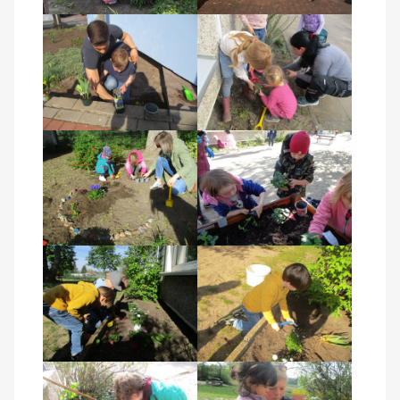
Über uns
Veranstaltungen
Spenden
Mitmachen
Karriere
Ausbildung
Glossar
Suche