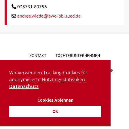
033731 80756
andrea.wiede@awo-bb-sued.de
KONTAKT
TOCHTERUNTERNEHMEN
HINWEISGEBERSYSTEM
VORSCHLAG/BESCHWERDE
Wir verwenden Tracking-Cookies für
anonymisierte Nutzungsstatistiken.
LIEFERKETTENGESETZ
BARRIEREFREIHEIT
Datenschutz
Cookies Ablehnen
IMPRESSUM
DATENSCHUTZ
TRANSPARENZ
Ok