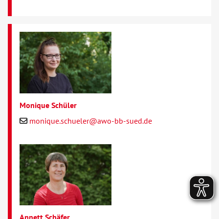
Monique Schüler
monique.schueler@awo-bb-sued.de
Annett Schäfer