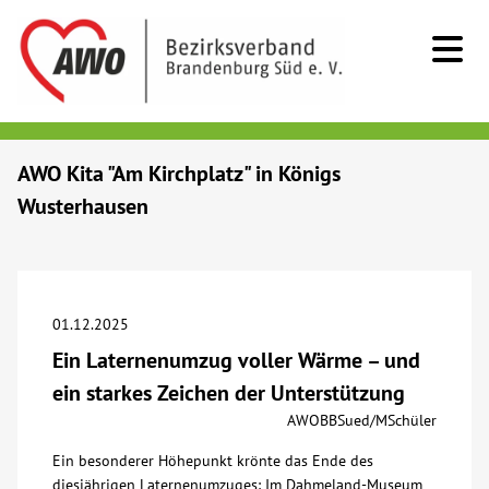
Kids & Teens
AWO Kita "Am Kirchplatz" in Königs
Wusterhausen
Senioren
Menschen mit Behinderung
01.12.2025
Beratung & Hilfe
Ein Laternenumzug voller Wärme – und
ein starkes Zeichen der Unterstützung
Begegnung
AWOBBSued/MSchüler
Ein besonderer Höhepunkt krönte das Ende des
Bildung
diesjährigen Laternenumzuges: Im Dahmeland-Museum