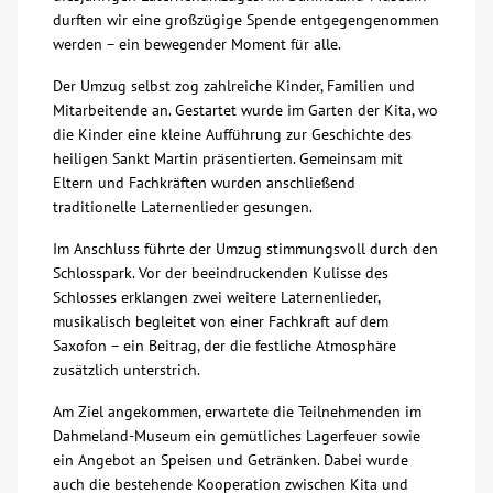
durften wir eine großzügige Spende entgegengenommen
Über uns
werden – ein bewegender Moment für alle.
Der Umzug selbst zog zahlreiche Kinder, Familien und
Veranstaltungen
Mitarbeitende an. Gestartet wurde im Garten der Kita, wo
die Kinder eine kleine Aufführung zur Geschichte des
heiligen Sankt Martin präsentierten. Gemeinsam mit
Spenden
Eltern und Fachkräften wurden anschließend
traditionelle Laternenlieder gesungen.
Mitmachen
Im Anschluss führte der Umzug stimmungsvoll durch den
Schlosspark. Vor der beeindruckenden Kulisse des
Karriere
Schlosses erklangen zwei weitere Laternenlieder,
musikalisch begleitet von einer Fachkraft auf dem
Saxofon – ein Beitrag, der die festliche Atmosphäre
Ausbildung
zusätzlich unterstrich.
Am Ziel angekommen, erwartete die Teilnehmenden im
Glossar
Dahmeland-Museum ein gemütliches Lagerfeuer sowie
ein Angebot an Speisen und Getränken. Dabei wurde
Suche
auch die bestehende Kooperation zwischen Kita und