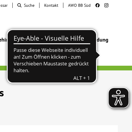
ossar
Suche
Kontakt
AWO BB Süd
ehinderung
Beratung & Hilfe
Begegnung
Bildung
s