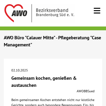
Kids & Teens
AWO Büro "Calauer Mitte" - Pflegeberatung "Case
Management"
Senioren
Menschen mit Behinderung
02.10.2025
Beratung & Hilfe
Gemeinsam kochen, genießen &
austauschen
Begegnung
AWOBBSued
Beim gemeinsamen Kochen entstehen nicht nur köstliche
Bildung
Gerichte, sondern auch besondere Begegnungen. Ein- bis