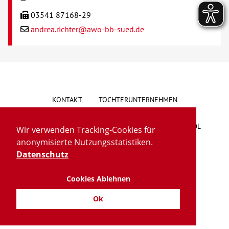
03541 87168-29
andrea.richter@awo-bb-sued.de
KONTAKT
TOCHTERUNTERNEHMEN
HINWEISGEBERSYSTEM
VORSCHLAG/BESCHWERDE
Wir verwenden Tracking-Cookies für
anonymisierte Nutzungsstatistiken.
LIEFERKETTENGESETZ
BARRIEREFREIHEIT
Datenschutz
Cookies Ablehnen
IMPRESSUM
DATENSCHUTZ
TRANSPARENZ
Ok