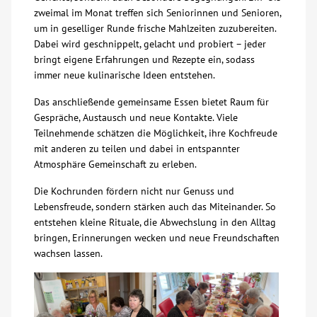
zweimal im Monat treffen sich Seniorinnen und Senioren,
Über uns
um in geselliger Runde frische Mahlzeiten zuzubereiten.
Dabei wird geschnippelt, gelacht und probiert – jeder
bringt eigene Erfahrungen und Rezepte ein, sodass
Veranstaltungen
immer neue kulinarische Ideen entstehen.
Das anschließende gemeinsame Essen bietet Raum für
Spenden
Gespräche, Austausch und neue Kontakte. Viele
Teilnehmende schätzen die Möglichkeit, ihre Kochfreude
Mitmachen
mit anderen zu teilen und dabei in entspannter
Atmosphäre Gemeinschaft zu erleben.
Karriere
Die Kochrunden fördern nicht nur Genuss und
Lebensfreude, sondern stärken auch das Miteinander. So
entstehen kleine Rituale, die Abwechslung in den Alltag
Ausbildung
bringen, Erinnerungen wecken und neue Freundschaften
wachsen lassen.
Glossar
Suche