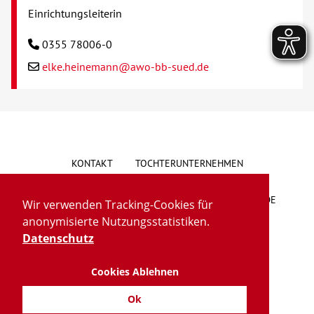
Einrichtungsleiterin
0355 78006-0
elke.heinemann@awo-bb-sued.de
KONTAKT
TOCHTERUNTERNEHMEN
HINWEISGEBERSYSTEM
VORSCHLAG/BESCHWERDE
Wir verwenden Tracking-Cookies für
anonymisierte Nutzungsstatistiken.
LIEFERKETTENGESETZ
BARRIEREFREIHEIT
Datenschutz
Cookies Ablehnen
IMPRESSUM
DATENSCHUTZ
TRANSPARENZ
Ok