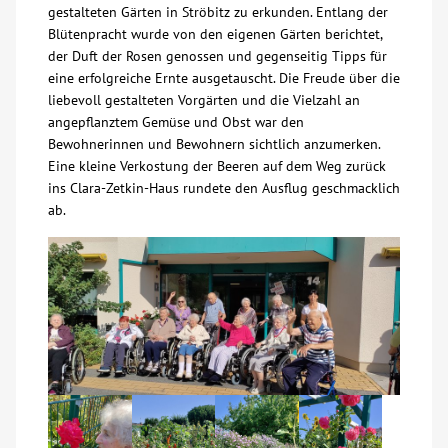
gestalteten Gärten in Ströbitz zu erkunden. Entlang der
Über uns
Blütenpracht wurde von den eigenen Gärten berichtet,
der Duft der Rosen genossen und gegenseitig Tipps für
eine erfolgreiche Ernte ausgetauscht. Die Freude über die
Veranstaltungen
liebevoll gestalteten Vorgärten und die Vielzahl an
angepflanztem Gemüse und Obst war den
Bewohnerinnen und Bewohnern sichtlich anzumerken.
Spenden
Eine kleine Verkostung der Beeren auf dem Weg zurück
ins Clara-Zetkin-Haus rundete den Ausflug geschmacklich
Mitmachen
ab.
Karriere
Ausbildung
Glossar
Suche