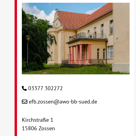
03377 302272
efb.zossen@awo-bb-sued.de
Kirchstraße 1
15806 Zossen