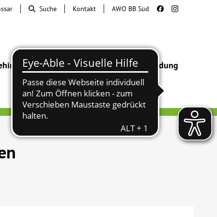
ossar
Suche
Kontakt
AWO BB Süd
ehinderung
Beratung & Hilfe
Begegnung
Bildung
sen