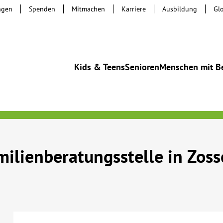
ngen
Spenden
Mitmachen
Karriere
Ausbildung
Gl
Kids & Teens
Senioren
Menschen mit B
ilienberatungsstelle in Zos