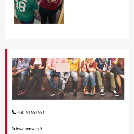
030 51653551
Schwalbenweg 5