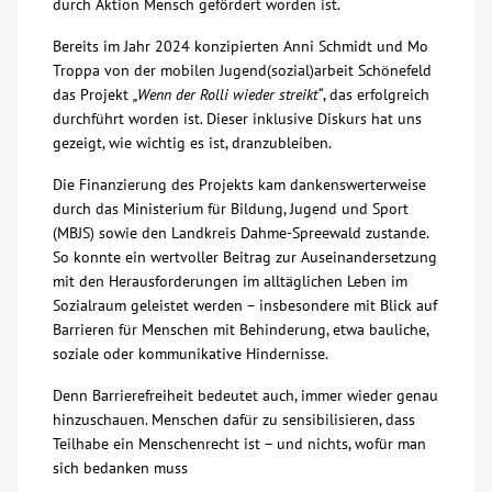
durch Aktion Mensch gefördert worden ist.
Kontakt
Bereits im Jahr 2024 konzipierten Anni Schmidt und Mo
Troppa von der mobilen Jugend(sozial)arbeit Schönefeld
das Projekt
„Wenn der Rolli wieder streikt“
, das erfolgreich
AWO BB Süd
durchführt worden ist. Dieser inklusive Diskurs hat uns
gezeigt, wie wichtig es ist, dranzubleiben.
Die Finanzierung des Projekts kam dankenswerterweise
durch das Ministerium für Bildung, Jugend und Sport
(MBJS) sowie den Landkreis Dahme-Spreewald zustande.
So konnte ein wertvoller Beitrag zur Auseinandersetzung
mit den Herausforderungen im alltäglichen Leben im
Sozialraum geleistet werden – insbesondere mit Blick auf
Barrieren für Menschen mit Behinderung, etwa bauliche,
soziale oder kommunikative Hindernisse.
Denn Barrierefreiheit bedeutet auch, immer wieder genau
hinzuschauen. Menschen dafür zu sensibilisieren, dass
Teilhabe ein Menschenrecht ist – und nichts, wofür man
sich bedanken muss