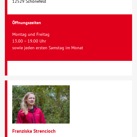
12529 Schönefeld
Öffnungszeiten
Montag und Freitag
13.00 – 19.00 Uhr
sowie jeden ersten Samstag im Monat
Franziska Strencioch