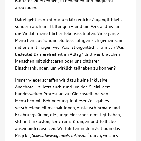
Barrieren zu erkennen, zu benennen und möglichst
abzubauen.
Über uns
Dabei geht es nicht nur um körperliche Zugänglichkeit,
sondern auch um Haltungen – und um Verständnis für
Veranstaltungen
die Vielfalt menschlicher Lebensrealitäten. Viele junge
Menschen aus Schönefeld beschäftigen sich gemeinsam
Spenden
mit uns mit Fragen wie: Was ist eigentlich „normal“? Was
bedeutet Barrierefreiheit im Alltag? Und was brauchen
Menschen mit sichtbaren oder unsichtbaren
Mitmachen
Einschränkungen, um wirklich teilhaben zu können?
Immer wieder schaffen wir dazu kleine inklusive
Karriere
Angebote – zuletzt auch rund um den 5. Mai, dem
bundesweiten Protesttag zur Gleichstellung von
Ausbildung
Menschen mit Behinderung. In dieser Zeit gab es
verschiedene Mitmachaktionen, Austauschformate und
Erfahrungsräume, die junge Menschen ermutigt haben,
Glossar
sich mit Inklusion, Spektrumstörungen und Teilhabe
auseinanderzusetzen. Wir führten in dem Zeitraum das
Projekt
„Schwalbenweg meets Inklusion“
durch, welches
Suche