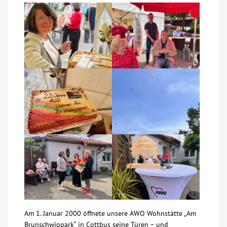
Über uns
Veranstaltungen
Spenden
Mitmachen
Karriere
Ausbildung
Glossar
Am 1. Januar 2000 öffnete unsere AWO Wohnstätte „Am
Suche
Brunschwigpark“ in Cottbus seine Türen – und