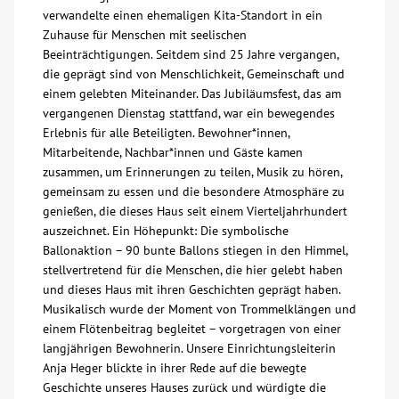
verwandelte einen ehemaligen Kita-Standort in ein
Zuhause für Menschen mit seelischen
Kontakt
Beeinträchtigungen. Seitdem sind 25 Jahre vergangen,
die geprägt sind von Menschlichkeit, Gemeinschaft und
AWO BB Süd
einem gelebten Miteinander. Das Jubiläumsfest, das am
vergangenen Dienstag stattfand, war ein bewegendes
Erlebnis für alle Beteiligten. Bewohner*innen,
Mitarbeitende, Nachbar*innen und Gäste kamen
zusammen, um Erinnerungen zu teilen, Musik zu hören,
gemeinsam zu essen und die besondere Atmosphäre zu
genießen, die dieses Haus seit einem Vierteljahrhundert
auszeichnet. Ein Höhepunkt: Die symbolische
Ballonaktion – 90 bunte Ballons stiegen in den Himmel,
stellvertretend für die Menschen, die hier gelebt haben
und dieses Haus mit ihren Geschichten geprägt haben.
Musikalisch wurde der Moment von Trommelklängen und
einem Flötenbeitrag begleitet – vorgetragen von einer
langjährigen Bewohnerin. Unsere Einrichtungsleiterin
Anja Heger blickte in ihrer Rede auf die bewegte
Geschichte unseres Hauses zurück und würdigte die