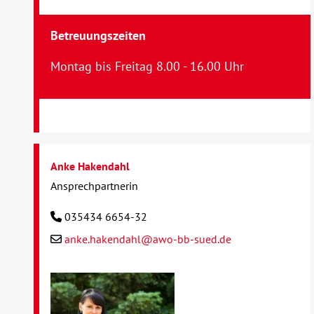
Betreuungszeiten
Montag bis Freitag 8.00 - 16.00 Uhr
Anke Hakendahl
Ansprechpartnerin
035434 6654-32
anke.hakendahl@awo-bb-sued.de