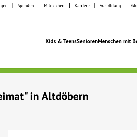
ngen
Spenden
Mitmachen
Karriere
Ausbildung
Gl
Kids & Teens
Senioren
Menschen mit B
eimat" in Altdöbern