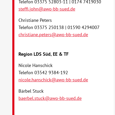
Telefon 03375 52803-11 | 0174 7419030
steffi.john@awo-bb-sued.de
Christiane Peters
Telefon 03375 250138 | 01590 4294007
christiane.peters@awo-bb-sued.de
Region LDS Süd, EE & TF
Nicole Hanschick
Telefon 03542 9384-192
nicole.hanschick@awo-bb-sued.de
Bärbel Stuck
baerbel.stuck@awo-bb-sued.de