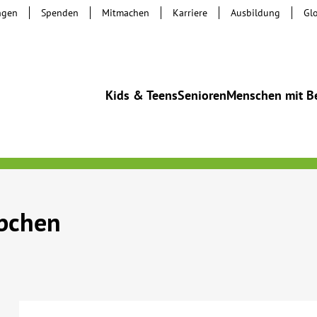
ngen
Spenden
Mitmachen
Karriere
Ausbildung
Gl
Kids & Teens
Senioren
Menschen mit B
bchen