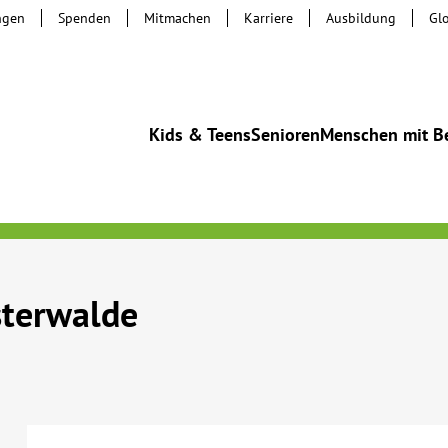
ngen
Spenden
Mitmachen
Karriere
Ausbildung
Gl
Kids & Teens
Senioren
Menschen mit B
sterwalde