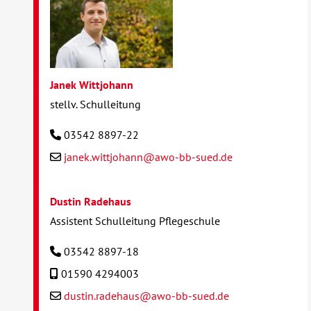
Janek Wittjohann
stellv. Schulleitung
03542 8897-22
janek.wittjohann@awo-bb-sued.de
Dustin Radehaus
Assistent Schulleitung Pflegeschule
03542 8897-18
01590 4294003
dustin.radehaus@awo-bb-sued.de