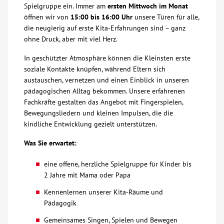
Spielgruppe ein. Immer am
ersten Mittwoch im Monat
Über uns
öffnen wir von
15:00 bis 16:00 Uhr
unsere Türen für alle,
die neugierig auf erste Kita-Erfahrungen sind – ganz
ohne Druck, aber mit viel Herz.
Veranstaltungen
In geschützter Atmosphäre können die Kleinsten erste
soziale Kontakte knüpfen, während Eltern sich
Spenden
austauschen, vernetzen und einen Einblick in unseren
pädagogischen Alltag bekommen. Unsere erfahrenen
Fachkräfte gestalten das Angebot mit Fingerspielen,
Mitmachen
Bewegungsliedern und kleinen Impulsen, die die
kindliche Entwicklung gezielt unterstützen.
Karriere
Was Sie erwartet:
Ausbildung
eine offene, herzliche Spielgruppe für Kinder bis
2 Jahre mit Mama oder Papa
Glossar
Kennenlernen unserer Kita-Räume und
Pädagogik
Suche
Gemeinsames Singen, Spielen und Bewegen