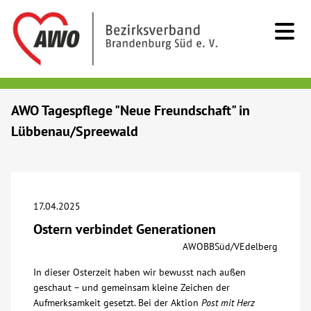
Kids & Teens
AWO Tagespflege "Neue Freundschaft" in
Lübbenau/Spreewald
Senioren
Menschen mit Behinderung
17.04.2025
Beratung & Hilfe
Ostern verbindet Generationen
AWOBBSüd/VEdelberg
Begegnung
In dieser Osterzeit haben wir bewusst nach außen
geschaut – und gemeinsam kleine Zeichen der
Bildung
Aufmerksamkeit gesetzt. Bei der Aktion
Post mit Herz