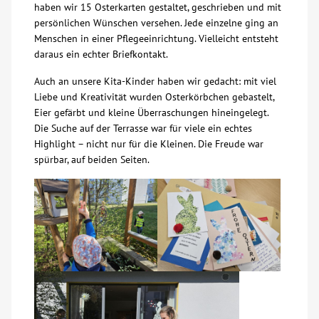
haben wir 15 Osterkarten gestaltet, geschrieben und mit
persönlichen Wünschen versehen. Jede einzelne ging an
Über uns
Menschen in einer Pflegeeinrichtung. Vielleicht entsteht
daraus ein echter Briefkontakt.
Veranstaltungen
Auch an unsere Kita-Kinder haben wir gedacht: mit viel
Liebe und Kreativität wurden Osterkörbchen gebastelt,
Spenden
Eier gefärbt und kleine Überraschungen hineingelegt.
Die Suche auf der Terrasse war für viele ein echtes
Highlight – nicht nur für die Kleinen. Die Freude war
Mitmachen
spürbar, auf beiden Seiten.
Karriere
Ausbildung
Glossar
Suche