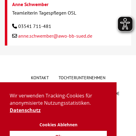
Anne Schwember
Teamleiterin Tagespflegen OSL
03541 711-481
anne.schwember@awo-bb-sued.de
KONTAKT
TOCHTERUNTERNEHMEN
HINWEISGEBERSYSTEM
VORSCHLAG/BESCHWERDE
Wir verwenden Tracking-Cookies für
anonymisierte Nutzungsstatistiken.
LIEFERKETTENGESETZ
BARRIEREFREIHEIT
Datenschutz
Cookies Ablehnen
IMPRESSUM
DATENSCHUTZ
TRANSPARENZ