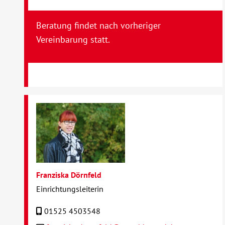
Beratung findet nach vorheriger
Vereinbarung statt.
Franziska Dörnfeld
Einrichtungsleiterin
01525 4503548