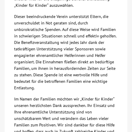
„Kinder für Kinder“ auszuwählen.
Über uns
Dieser beeindruckende Verein unterstützt Eltern, die
unverschuldet in Not geraten sind, durch
Veranstaltungen
unbürokratische Spenden. Auf diese Weise wird Familien
in schwierigen Situationen schnell und effektiv geholfen.
Die Benefizveranstaltung wird jedes Jahr dank der
Spenden
tatkräftigen Unterstützung vieler Sponsoren sowie
engagierter ehrenamtlicher Helferinnen und Helfer
Mitmachen
organisiert. Die Einnahmen fließen direkt an bedürftige
Familien, um ihnen in herausfordernden Zeiten zur Seite
zu stehen. Diese Spende ist eine wertvolle Hilfe und
Karriere
bedeutet für die betroffenen Familien eine wichtige
Entlastung.
Ausbildung
Im Namen der Familien möchten wir „Kinder für Kinder“
unseren herzlichsten Dank aussprechen. Ihr Einsatz und
Glossar
Ihre ehrenamtliche Unterstützung sind von
unschätzbarem Wert und verändern das Leben vieler
Familien zum Positiven. Wir sind dankbar für diese Hilfe
Suche
und hoffen, dass auch in Zukunft zahlreiche Kinder und