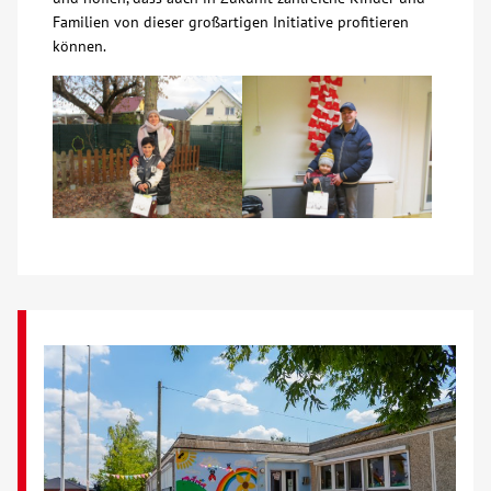
Familien von dieser großartigen Initiative profitieren
Kontakt
können.
AWO BB Süd