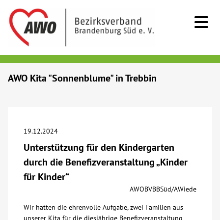
Kids & Teens
AWO Kita "Sonnenblume" in Trebbin
Senioren
Menschen mit Behinderung
19.12.2024
Unterstützung für den Kindergarten
Beratung & Hilfe
durch die Benefizveranstaltung „Kinder
für Kinder“
Begegnung
AWOBVBBSüd/AWiede
Wir hatten die ehrenvolle Aufgabe, zwei Familien aus
Bildung
unserer Kita für die diesjährige Benefizveranstaltung