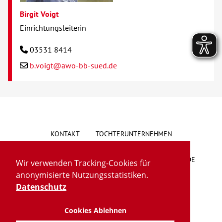
Birgit Voigt
Einrichtungsleiterin
03531 8414
b.voigt@awo-bb-sued.de
KONTAKT
TOCHTERUNTERNEHMEN
HINWEISGEBERSYSTEM
VORSCHLAG/BESCHWERDE
Wir verwenden Tracking-Cookies für
anonymisierte Nutzungsstatistiken.
LIEFERKETTENGESETZ
BARRIEREFREIHEIT
Datenschutz
Cookies Ablehnen
IMPRESSUM
DATENSCHUTZ
TRANSPARENZ