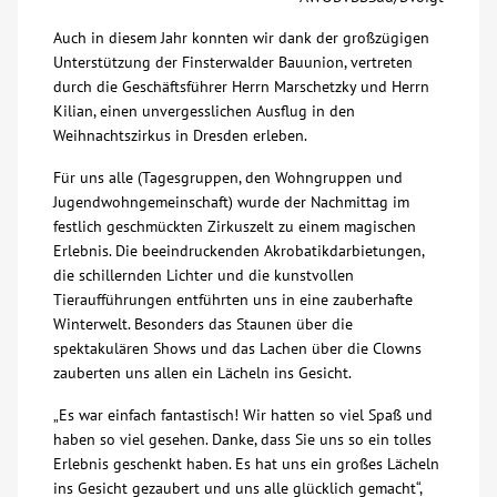
Über uns
Auch in diesem Jahr konnten wir dank der großzügigen
Unterstützung der Finsterwalder Bauunion, vertreten
durch die Geschäftsführer Herrn Marschetzky und Herrn
Veranstaltungen
Kilian, einen unvergesslichen Ausflug in den
Weihnachtszirkus in Dresden erleben.
Spenden
Für uns alle (Tagesgruppen, den Wohngruppen und
Jugendwohngemeinschaft) wurde der Nachmittag im
festlich geschmückten Zirkuszelt zu einem magischen
Mitmachen
Erlebnis. Die beeindruckenden Akrobatikdarbietungen,
die schillernden Lichter und die kunstvollen
Karriere
Tieraufführungen entführten uns in eine zauberhafte
Winterwelt. Besonders das Staunen über die
spektakulären Shows und das Lachen über die Clowns
Ausbildung
zauberten uns allen ein Lächeln ins Gesicht.
„Es war einfach fantastisch! Wir hatten so viel Spaß und
Glossar
haben so viel gesehen. Danke, dass Sie uns so ein tolles
Erlebnis geschenkt haben. Es hat uns ein großes Lächeln
Suche
ins Gesicht gezaubert und uns alle glücklich gemacht“,