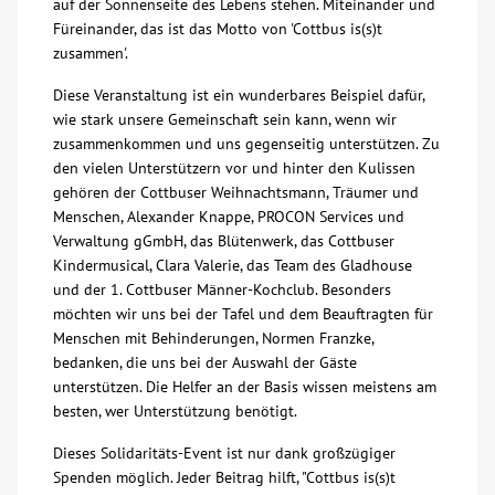
auf der Sonnenseite des Lebens stehen. Miteinander und
Füreinander, das ist das Motto von 'Cottbus is(s)t
Kontakt
zusammen'.
Diese Veranstaltung ist ein wunderbares Beispiel dafür,
AWO BB Süd
wie stark unsere Gemeinschaft sein kann, wenn wir
zusammenkommen und uns gegenseitig unterstützen. Zu
den vielen Unterstützern vor und hinter den Kulissen
gehören der Cottbuser Weihnachtsmann, Träumer und
Menschen, Alexander Knappe, PROCON Services und
Verwaltung gGmbH, das Blütenwerk, das Cottbuser
Kindermusical, Clara Valerie, das Team des Gladhouse
und der 1. Cottbuser Männer-Kochclub. Besonders
möchten wir uns bei der Tafel und dem Beauftragten für
Menschen mit Behinderungen, Normen Franzke,
bedanken, die uns bei der Auswahl der Gäste
unterstützen. Die Helfer an der Basis wissen meistens am
besten, wer Unterstützung benötigt.
Dieses Solidaritäts-Event ist nur dank großzügiger
Spenden möglich. Jeder Beitrag hilft, "Cottbus is(s)t