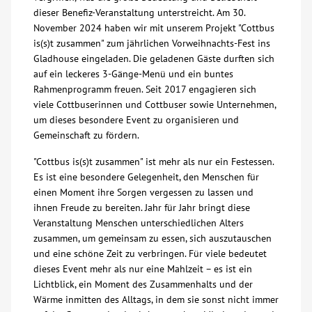
dieser Benefiz-Veranstaltung unterstreicht. Am 30.
Über uns
November 2024 haben wir mit unserem Projekt "Cottbus
is(s)t zusammen" zum jährlichen Vorweihnachts-Fest ins
Gladhouse eingeladen. Die geladenen Gäste durften sich
Veranstaltungen
auf ein leckeres 3-Gänge-Menü und ein buntes
Rahmenprogramm freuen. Seit 2017 engagieren sich
Spenden
viele Cottbuserinnen und Cottbuser sowie Unternehmen,
um dieses besondere Event zu organisieren und
Gemeinschaft zu fördern.
Mitmachen
"Cottbus is(s)t zusammen" ist mehr als nur ein Festessen.
Es ist eine besondere Gelegenheit, den Menschen für
Karriere
einen Moment ihre Sorgen vergessen zu lassen und
ihnen Freude zu bereiten. Jahr für Jahr bringt diese
Ausbildung
Veranstaltung Menschen unterschiedlichen Alters
zusammen, um gemeinsam zu essen, sich auszutauschen
und eine schöne Zeit zu verbringen. Für viele bedeutet
Glossar
dieses Event mehr als nur eine Mahlzeit – es ist ein
Lichtblick, ein Moment des Zusammenhalts und der
Wärme inmitten des Alltags, in dem sie sonst nicht immer
Suche