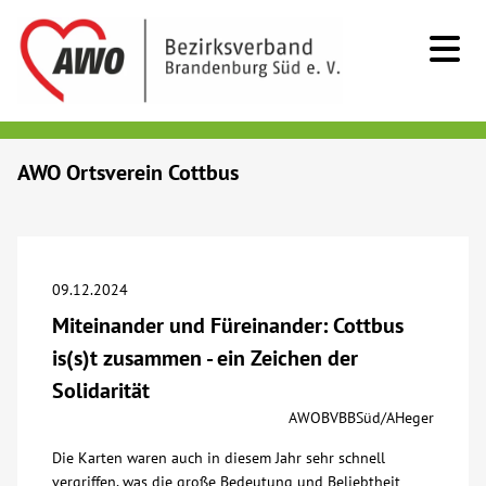
Kids & Teens
AWO Ortsverein Cottbus
Senioren
Menschen mit Behinderung
09.12.2024
Miteinander und Füreinander: Cottbus
Beratung & Hilfe
is(s)t zusammen - ein Zeichen der
Solidarität
Begegnung
AWOBVBBSüd/AHeger
Die Karten waren auch in diesem Jahr sehr schnell
Bildung
vergriffen, was die große Bedeutung und Beliebtheit