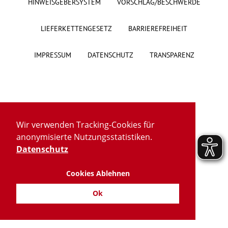
HINWEISGEBERSYSTEM
VORSCHLAG/BESCHWERDE
Über uns
LIEFERKETTENGESETZ
BARRIEREFREIHEIT
Veranstaltungen
IMPRESSUM
DATENSCHUTZ
TRANSPARENZ
Spenden
Mitmachen
Wir verwenden Tracking-Cookies für
Karriere
anonymisierte Nutzungsstatistiken.
Datenschutz
Ausbildung
Cookies Ablehnen
Glossar
Ok
Suche