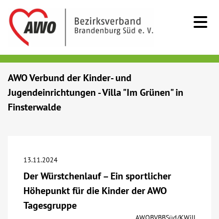
Kids & Teens
AWO Verbund der Kinder- und
Jugendeinrichtungen - Villa "Im Grünen" in
Senioren
Finsterwalde
Menschen mit Behinderung
Beratung & Hilfe
13.11.2024
Der Würstchenlauf – Ein sportlicher
Begegnung
Höhepunkt für die Kinder der AWO
Tagesgruppe
Bildung
AWOBVBBSüd/KWill