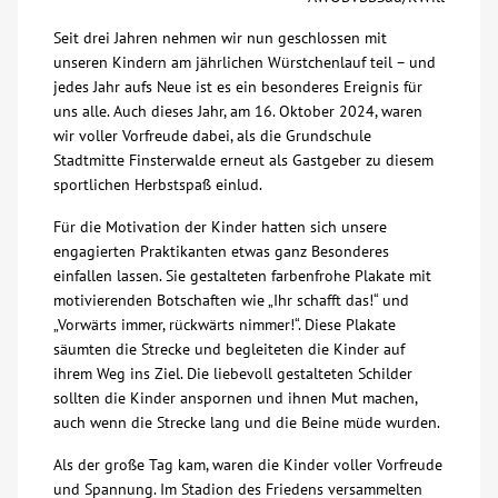
Über uns
Seit drei Jahren nehmen wir nun geschlossen mit
unseren Kindern am jährlichen Würstchenlauf teil – und
jedes Jahr aufs Neue ist es ein besonderes Ereignis für
Veranstaltungen
uns alle. Auch dieses Jahr, am 16. Oktober 2024, waren
wir voller Vorfreude dabei, als die Grundschule
Stadtmitte Finsterwalde erneut als Gastgeber zu diesem
Spenden
sportlichen Herbstspaß einlud.
Für die Motivation der Kinder hatten sich unsere
Mitmachen
engagierten Praktikanten etwas ganz Besonderes
einfallen lassen. Sie gestalteten farbenfrohe Plakate mit
Karriere
motivierenden Botschaften wie „Ihr schafft das!“ und
„Vorwärts immer, rückwärts nimmer!“. Diese Plakate
säumten die Strecke und begleiteten die Kinder auf
Ausbildung
ihrem Weg ins Ziel. Die liebevoll gestalteten Schilder
sollten die Kinder anspornen und ihnen Mut machen,
Glossar
auch wenn die Strecke lang und die Beine müde wurden.
Als der große Tag kam, waren die Kinder voller Vorfreude
Suche
und Spannung. Im Stadion des Friedens versammelten