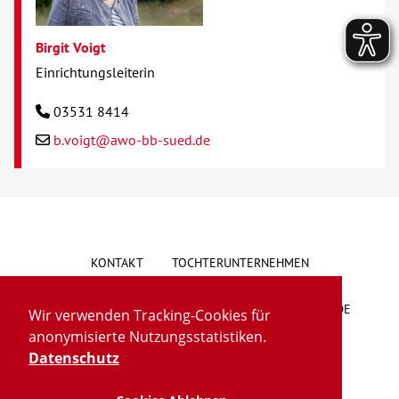
Birgit Voigt
Einrichtungsleiterin
03531 8414
b.voigt@awo-bb-sued.de
KONTAKT
TOCHTERUNTERNEHMEN
HINWEISGEBERSYSTEM
VORSCHLAG/BESCHWERDE
Wir verwenden Tracking-Cookies für
anonymisierte Nutzungsstatistiken.
LIEFERKETTENGESETZ
BARRIEREFREIHEIT
Datenschutz