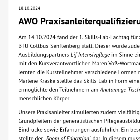
18.10.2024
AWO Praxisanleiterqualifizieru
Am 14.10.2024 fand der 1. Skills-Lab-Fachtag für z
BTU Cottbus-Senftenberg statt. Dieser wurde zudem
Ausbildungspartners
Lif Intensivpflege
im Sinne ei
mit den Kursverantwortlichen Maren Voß-Wortma
lernten die Kursteilnehmer verschiedene Formen
Marlene Kraske stellte das Skills-Lab in Form ei
ermöglichte den Teilnehmern am
Anatomage-Tisch
menschlichen Körper.
Unsere Praxisanleiter simulierten zudem vielfältig
Grundpfeilern der generalistischen Pflegeausbildu
Eindrücke sowie Erfahrungen ausführlich. Ein bes
stellte der
„Room of Education“
dar. In diesem musst