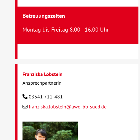
Betreuungszeiten
Montag bis Freitag 8.00 - 16.00 Uhr
Franziska Lobstein
Ansprechpartnerin
03541 711-481
franziska.lobstein@awo-bb-sued.de