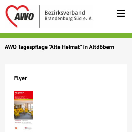
Kids & Teens
AWO Tagespflege "Alte Heimat" in Altdöbern
Senioren
Menschen mit Behinderung
Flyer
Beratung & Hilfe
Begegnung
Bildung