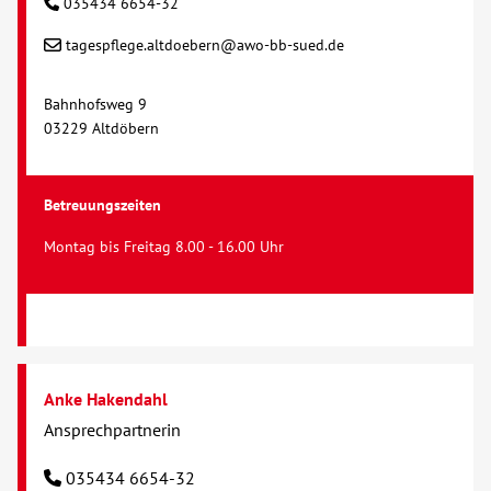
035434 6654-32
tagespflege.altdoebern@awo-bb-sued.de
Kontakt
Bahnhofsweg 9
AWO BB Süd
03229 Altdöbern
Betreuungszeiten
Montag bis Freitag 8.00 - 16.00 Uhr
Anke Hakendahl
Ansprechpartnerin
035434 6654-32