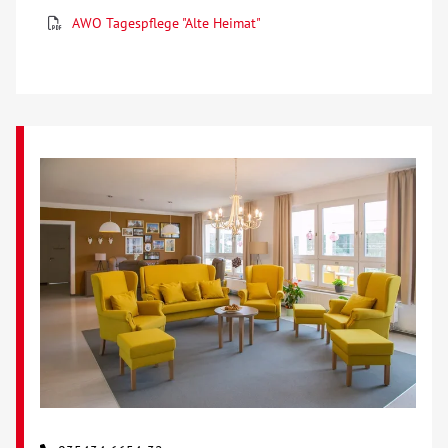
AWO Tagespflege "Alte Heimat"
Über uns
Veranstaltungen
Spenden
Mitmachen
Karriere
Ausbildung
Glossar
Suche