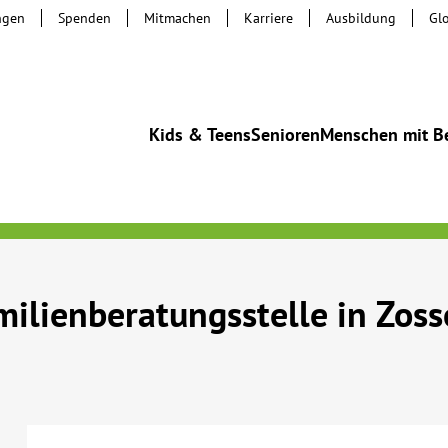
ngen
Spenden
Mitmachen
Karriere
Ausbildung
Gl
Kids & Teens
Senioren
Menschen mit B
ilienberatungsstelle in Zos