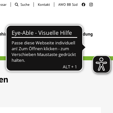
ossar
Suche
Kontakt
AWO BB Süd
ehinderung
Beratung & Hilfe
Begegnung
Bildung
sen