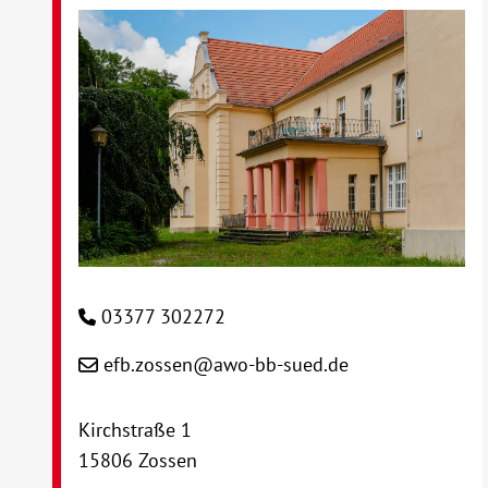
03377 302272
efb.zossen@awo-bb-sued.de
Kirchstraße 1
15806 Zossen