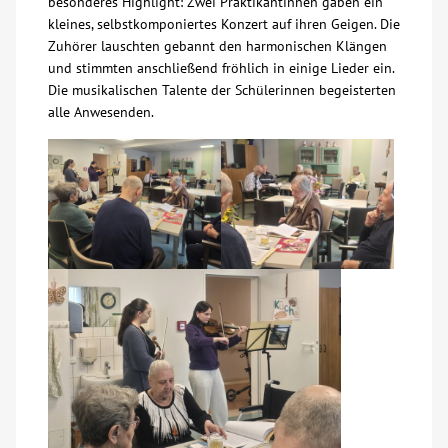
besonderes Highlight: Zwei Praktikantinnen gaben ein
kleines, selbstkomponiertes Konzert auf ihren Geigen. Die
Über uns
Zuhörer lauschten gebannt den harmonischen Klängen
und stimmten anschließend fröhlich in einige Lieder ein.
Die musikalischen Talente der Schülerinnen begeisterten
Veranstaltungen
alle Anwesenden.
Spenden
Mitmachen
Karriere
Ausbildung
Glossar
Suche