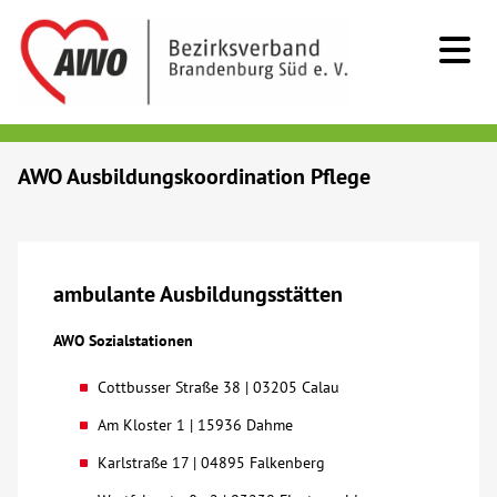
Kids & Teens
AWO Ausbildungskoordination Pflege
Senioren
Menschen mit Behinderung
ambulante Ausbildungsstätten
AWO Sozialstationen
Beratung & Hilfe
Cottbusser Straße 38 | 03205 Calau
Begegnung
Am Kloster 1 | 15936 Dahme
Karlstraße 17 | 04895 Falkenberg
Bildung