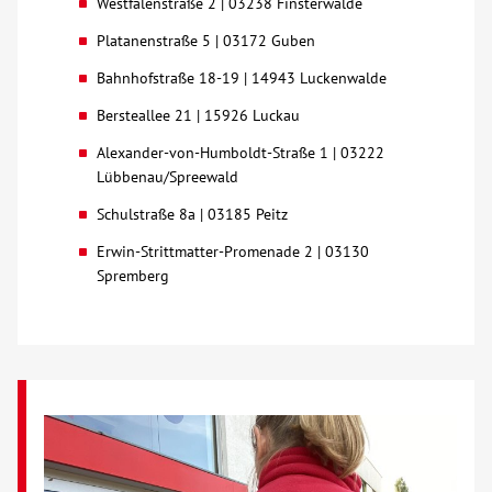
Westfalenstraße 2 | 03238 Finsterwalde
Über uns
Platanenstraße 5 | 03172 Guben
Bahnhofstraße 18-19 | 14943 Luckenwalde
Veranstaltungen
Bersteallee 21 | 15926 Luckau
Alexander-von-Humboldt-Straße 1 | 03222
Spenden
Lübbenau/Spreewald
Schulstraße 8a | 03185 Peitz
Mitmachen
Erwin-Strittmatter-Promenade 2 | 03130
Spremberg
Karriere
Ausbildung
Glossar
Suche