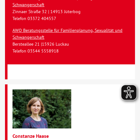
Schwangerschaft
Zinnaer Straße 32 | 14913 Jüterbog
Telefon 03372 404557
AWO Beratungsstelle für Familienplanung, Sexualität und
Schwangerschaft
Bersteallee 21 |15926 Luckau
Telefon 03544 5558918
Constanze Haase