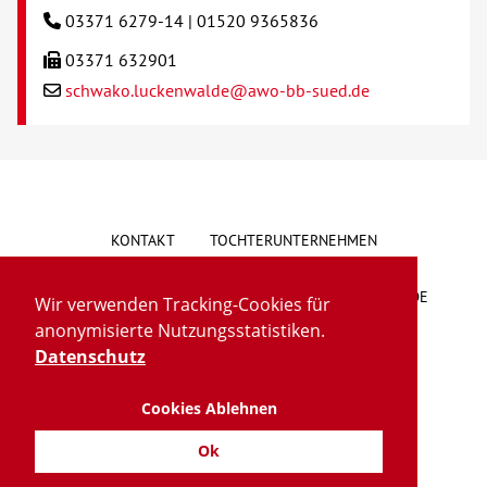
03371 6279-14 | 01520 9365836
03371 632901
schwako.luckenwalde@awo-bb-sued.de
KONTAKT
TOCHTERUNTERNEHMEN
HINWEISGEBERSYSTEM
VORSCHLAG/BESCHWERDE
Wir verwenden Tracking-Cookies für
anonymisierte Nutzungsstatistiken.
LIEFERKETTENGESETZ
BARRIEREFREIHEIT
Datenschutz
Cookies Ablehnen
IMPRESSUM
DATENSCHUTZ
TRANSPARENZ
Ok