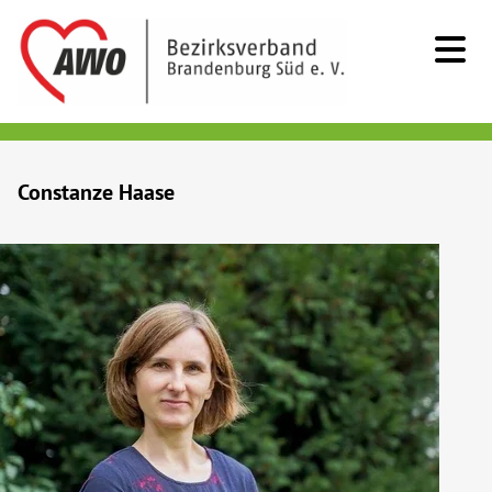
Kids & Teens
Constanze Haase
Senioren
Menschen mit Behinderung
Beratung & Hilfe
Begegnung
Bildung