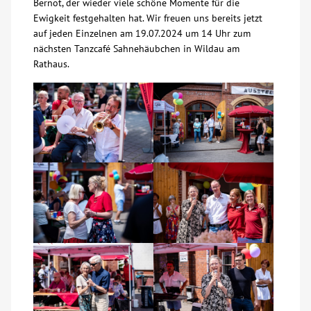
Bernot, der wieder viele schöne Momente für die
Ewigkeit festgehalten hat. Wir freuen uns bereits jetzt
Kontakt
auf jeden Einzelnen am 19.07.2024 um 14 Uhr zum
nächsten Tanzcafé Sahnehäubchen in Wildau am
Rathaus.
AWO BB Süd