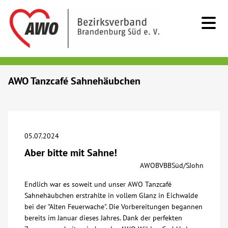
Kids & Teens
AWO Tanzcafé Sahnehäubchen
Senioren
Menschen mit Behinderung
05.07.2024
Aber bitte mit Sahne!
Beratung & Hilfe
AWOBVBBSüd/SJohn
Endlich war es soweit und unser AWO Tanzcafé
Begegnung
Sahnehäubchen erstrahlte in vollem Glanz in Eichwalde
bei der "Alten Feuerwache". Die Vorbereitungen begannen
Bildung
bereits im Januar dieses Jahres. Dank der perfekten