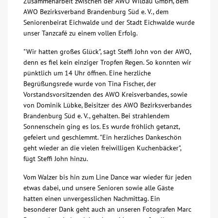
Zusammenarbeit zwischen der AWO Wildau GmbH, dem
AWO Bezirksverband Brandenburg Süd e. V., dem
Über uns
Seniorenbeirat Eichwalde und der Stadt Eichwalde wurde
unser Tanzcafé zu einem vollen Erfolg.
Veranstaltungen
"Wir hatten großes Glück", sagt Steffi John von der AWO,
denn es fiel kein einziger Tropfen Regen. So konnten wir
Spenden
pünktlich um 14 Uhr öffnen. Eine herzliche
Begrüßungsrede wurde von Tina Fischer, der
Vorstandsvorsitzenden des AWO Kreisverbandes, sowie
Mitmachen
von Dominik Lübke, Beisitzer des AWO Bezirksverbandes
Brandenburg Süd e. V., gehalten. Bei strahlendem
Sonnenschein ging es los. Es wurde fröhlich getanzt,
Karriere
gefeiert und geschlemmt. "Ein herzliches Dankeschön
geht wieder an die vielen freiwilligen Kuchenbäcker",
Ausbildung
fügt Steffi John hinzu.
Vom Walzer bis hin zum Line Dance war wieder für jeden
Glossar
etwas dabei, und unsere Senioren sowie alle Gäste
hatten einen unvergesslichen Nachmittag. Ein
besonderer Dank geht auch an unseren Fotografen Marc
Suche