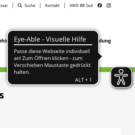
ossar
Suche
Kontakt
AWO BB Süd
ehinderung
Beratung & Hilfe
Begegnung
Bildung
s