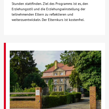
Stunden stattfinden. Ziel des Programms ist es, den
Über uns
Erziehungsstil und die Erziehungseinstellung der
teilnehmenden Eltern zu reflektieren und
weiterzuentwickeln. Der Elternkurs ist kostenfrei.
Veranstaltungen
Spenden
Mitmachen
Karriere
Ausbildung
Glossar
Suche