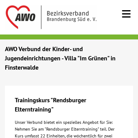
Kids & Teens
AWO Verbund der Kinder- und
Jugendeinrichtungen - Villa "Im Grünen" in
Senioren
Finsterwalde
Menschen mit Behinderung
Beratung & Hilfe
Trainingskurs "Rendsburger
Elterntraining"
Begegnung
Unser Verbund bietet ein spezielles Angebot für Sie:
Nehmen Sie am "Rendsburger Elterntraining" teil. Der
Bildung
Kurs umfasst 22 Einheiten, die wöchentlich für zwei