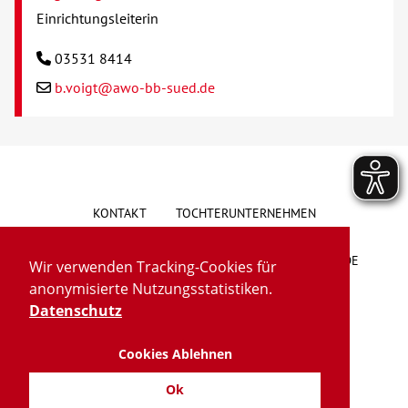
Einrichtungsleiterin
03531 8414
b.voigt@awo-bb-sued.de
KONTAKT
TOCHTERUNTERNEHMEN
HINWEISGEBERSYSTEM
VORSCHLAG/BESCHWERDE
Wir verwenden Tracking-Cookies für
anonymisierte Nutzungsstatistiken.
LIEFERKETTENGESETZ
BARRIEREFREIHEIT
Datenschutz
Cookies Ablehnen
IMPRESSUM
DATENSCHUTZ
TRANSPARENZ
Ok