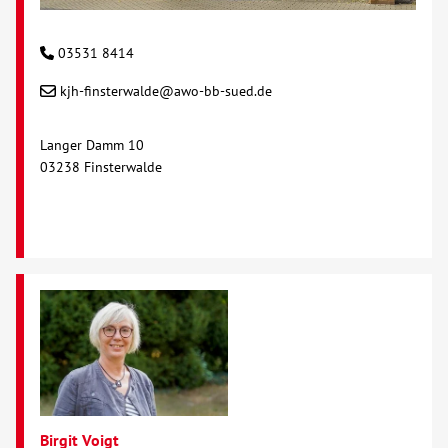
Kontakt
03531 8414
kjh-finsterwalde@awo-bb-sued.de
AWO BB Süd
Langer Damm 10
03238 Finsterwalde
Birgit Voigt