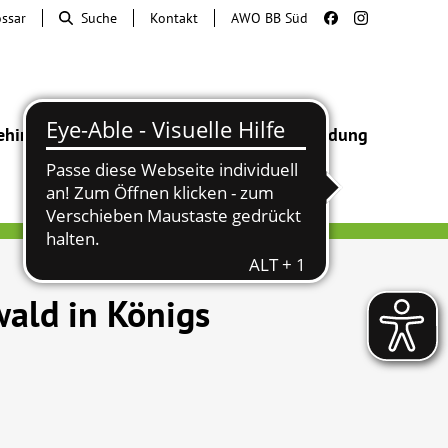
ossar
Suche
Kontakt
AWO BB Süd
ehinderung
Beratung & Hilfe
Begegnung
Bildung
ald in Königs