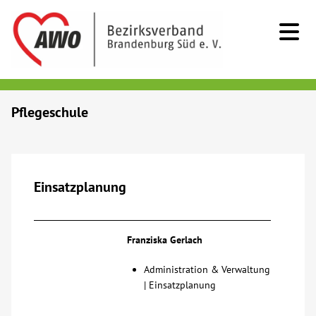
Kids & Teens
Pflegeschule
Senioren
Menschen mit Behinderung
Einsatzplanung
Beratung & Hilfe
Franziska Gerlach
Begegnung
Administration & Verwaltung
| Einsatzplanung
Bildung