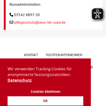
Büroadministration
03542 8897-20
pflegeschule@awo-bb-sued.de
KONTAKT
TOCHTERUNTERNEHMEN
HINWEISGEBERSYSTEM
VORSCHLAG/BESCHWERDE
Wir verwenden Tracking-Cookies für
anonymisierte Nutzungsstatistiken.
LIEFERKETTENGESETZ
BARRIEREFREIHEIT
Datenschutz
Cookies Ablehnen
IMPRESSUM
DATENSCHUTZ
TRANSPARENZ
Ok