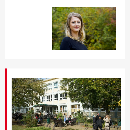
Über uns
Veranstaltungen
Spenden
Mitmachen
Karriere
Ausbildung
Glossar
Suche