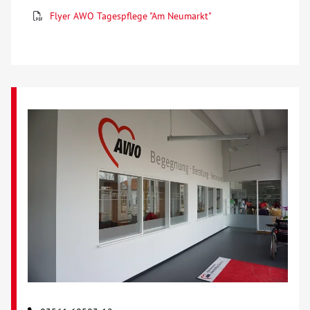
Flyer AWO Tagespflege "Am Neumarkt"
Über uns
Veranstaltungen
Spenden
Mitmachen
Karriere
Ausbildung
Glossar
Suche