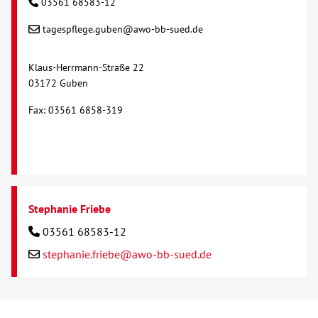
03561 68583-12
tagespflege.guben@awo-bb-sued.de
Kontakt
Klaus-Herrmann-Straße 22
AWO BB Süd
03172 Guben
Fax: 03561 6858-319
Stephanie Friebe
03561 68583-12
stephanie.friebe@awo-bb-sued.de