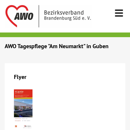
Kids & Teens
AWO Tagespflege "Am Neumarkt" in Guben
Senioren
Menschen mit Behinderung
Flyer
Beratung & Hilfe
Begegnung
Bildung