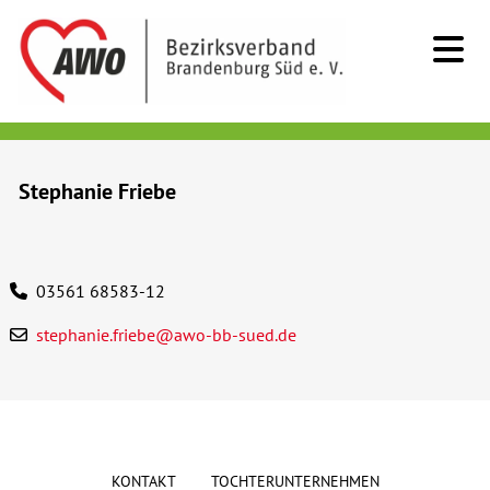
Kids & Teens
Stephanie Friebe
Senioren
Menschen mit Behinderung
03561 68583-12
stephanie.friebe@awo-bb-sued.de
Beratung & Hilfe
Begegnung
Bildung
KONTAKT
TOCHTERUNTERNEHMEN