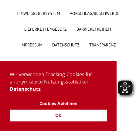
Über uns
HINWEISGEBERSYSTEM
VORSCHLAG/BESCHWERDE
Veranstaltungen
LIEFERKETTENGESETZ
BARRIEREFREIHEIT
Spenden
IMPRESSUM
DATENSCHUTZ
TRANSPARENZ
Mitmachen
Wir verwenden Tracking-Cookies für
Karriere
anonymisierte Nutzungsstatistiken.
Datenschutz
Ausbildung
Cookies Ablehnen
Glossar
Ok
Suche